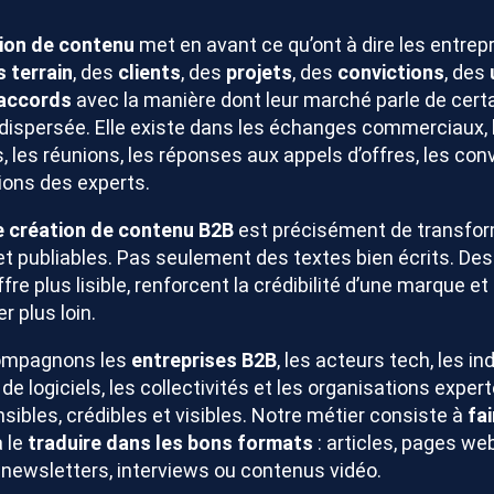
ion de contenu
met en avant ce qu’ont à dire les entrepr
s terrain
, des
clients
, des
projets
, des
convictions
, des
accords
avec la manière dont leur marché parle de certa
dispersée. Elle existe dans les échanges commerciaux, 
s, les réunions, les réponses aux appels d’offres, les co
tions des experts.
 création de contenu B2B
est précisément de transfor
 et publiables. Pas seulement des textes bien écrits. De
ffre plus lisible, renforcent la crédibilité d’une marque 
r plus loin.
ompagnons les
entreprises B2B
, les acteurs tech, les in
 de logiciels, les collectivités et les organisations exper
ibles, crédibles et visibles. Notre métier consiste à
fa
à le
traduire dans les bons formats
: articles, pages web
, newsletters, interviews ou contenus vidéo.