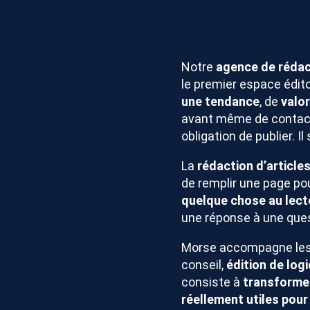
Notre
agence de rédact
le premier espace éditor
une tendance
, de
valor
avant même de contacte
obligation de publier. I
La
rédaction d’article
de remplir une page pour
quelque chose au lect
une réponse à une ques
Morse accompagne le
conseil,
édition de logi
consiste à
transformer
réellement utiles pour 