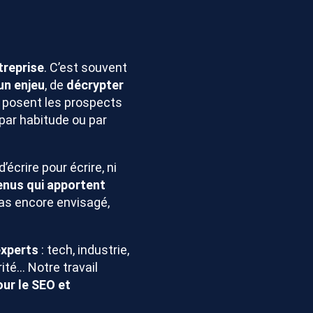
treprise
. C’est souvent
un enjeu
, de
décrypter
 posent les prospects
par habitude ou par
’écrire pour écrire, ni
enus qui apportent
 pas encore envisagé,
experts
: tech, industrie,
ité… Notre travail
our le SEO et