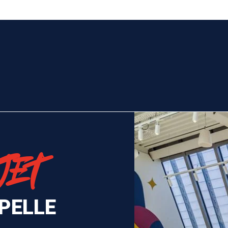
JET
PELLE