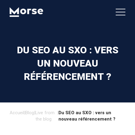
DU SEO AU SXO : VERS
UN NOUVEAU
RÉFÉRENCEMENT ?
Accueil
|
Blog
|
Live from
|
Du SEO au SXO : vers un
the blog
nouveau référencement ?