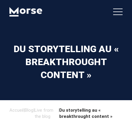
DU STORYTELLING AU «
BREAKTHROUGHT
CONTENT »
Accueil
|
Blog
|
Live from
|
Du storytelling au «
the blog
breakthrought content »