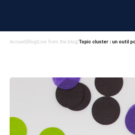
Accueil
|
Blog
|
Live from the blog
|
Topic cluster : un outil 