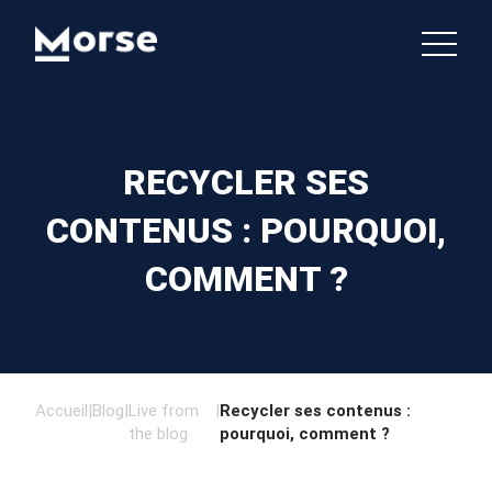
RECYCLER SES
CONTENUS : POURQUOI,
COMMENT ?
Accueil
|
Blog
|
Live from
|
Recycler ses contenus :
the blog
pourquoi, comment ?